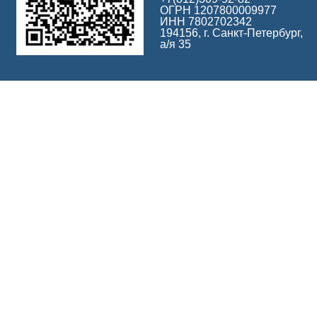
ОГРН 1207800009977
ИНН 7802702342
194156, г. Санкт-Петербург,
а/я 35