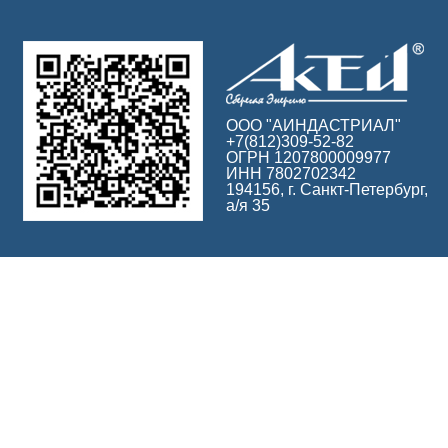
ООО "АИНДАСТРИАЛ"
+7(812)309-52-82
ОГРН 1207800009977
ИНН 7802702342
194156, г. Санкт-Петербург,
а/я 35