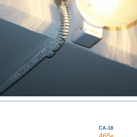
СА-18
465
₽