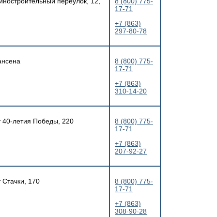
шиностроительный переулок, 12,
8 (800) 775-
17-71
+7 (863)
297-80-78
ансена
8 (800) 775-
17-71
+7 (863)
310-14-20
т 40-летия Победы, 220
8 (800) 775-
17-71
+7 (863)
207-92-27
 Стачки, 170
8 (800) 775-
17-71
+7 (863)
308-90-28