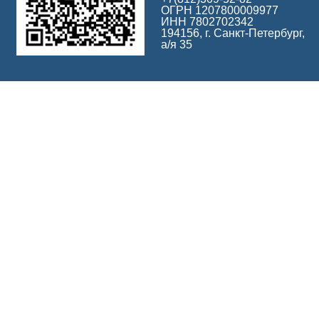
ОГРН 1207800009977
ИНН 7802702342
194156, г. Санкт-Петербург,
а/я 35