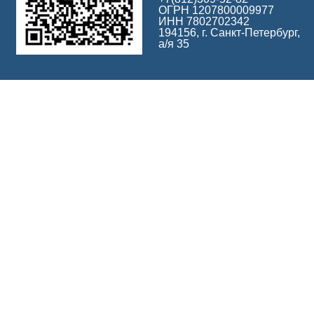
ОГРН 1207800009977
ИНН 7802702342
194156, г. Санкт-Петербург,
а/я 35