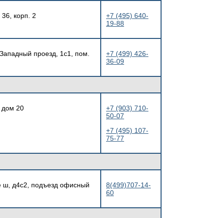
36, корп. 2
+7 (495) 640-
19-88
 Западный проезд, 1с1, пом.
+7 (499) 426-
36-09
, дом 20
+7 (903) 710-
50-07
+7 (495) 107-
75-77
е ш, д4с2, подъезд офисный
8(499)707-14-
60