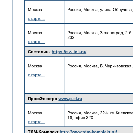
Москва
Россия, Москва, улица Обручева, 
к карте...
Москва
Россия, Москва, Зеленоград, 2-й
232
к карте...
Светолинк
https://sv-link.ru/
Москва
Россия, Москва, Б. Черкизовская
к карте...
ПрофЭлектро
www.p-el.ru
Москва
Россия, Москва, 22-й км Киевско
16, офис 320
к карте...
ТДМ-Комплект
http://www.tdm-komplekt.ru/