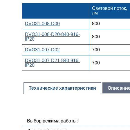
Световой поток,
лм
DVO31-008-D00
800
DVO31-008-D20-840-916-
800
IP20
DVO31-007-D02
700
DVO31-007-D21-840-916-
700
IP20
Технические характеристики
Описани
Выбор режима работы: