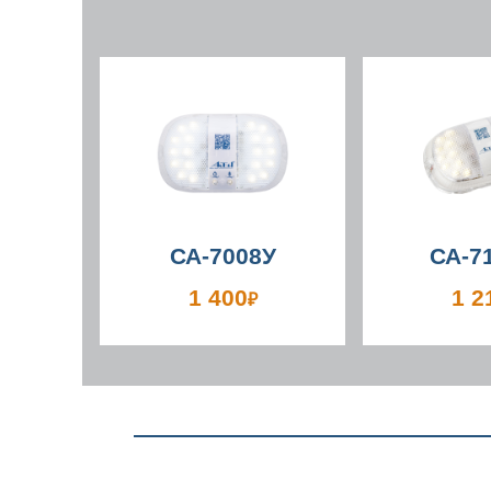
СА-7008У
СА-7
1 400
1 2
₽