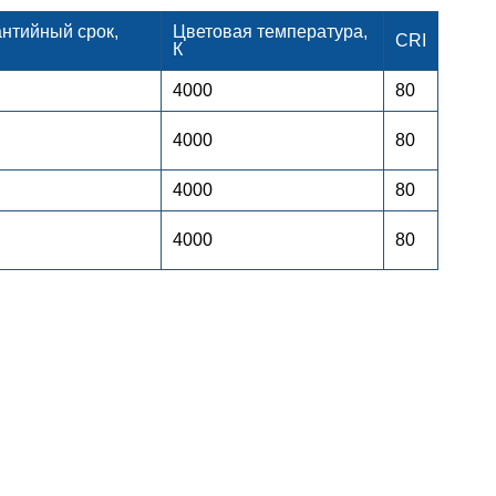
нтийный срок,
Цветовая температура,
CRI
К
4000
80
4000
80
4000
80
4000
80