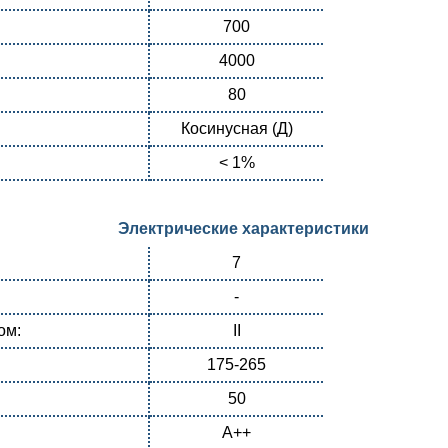
700
4000
80
Косинусная (Д)
< 1%
Электрические характеристики
7
-
ом:
II
175-265
50
А++