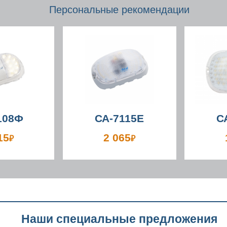
Персональные рекомендации
108Ф
СА-7115Е
С
15
2 065
₽
₽
Наши специальные предложения