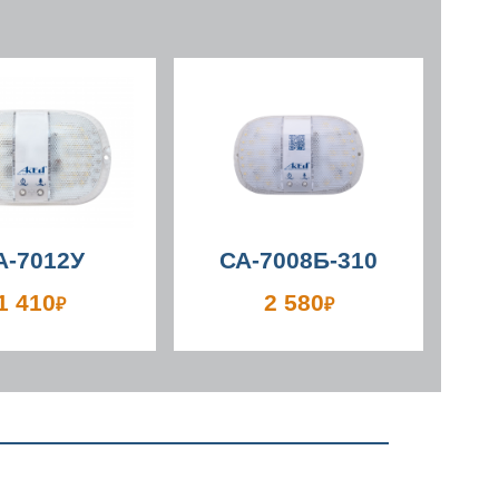
А-7012У
СА-7008Б-310
1 410
2 580
₽
₽