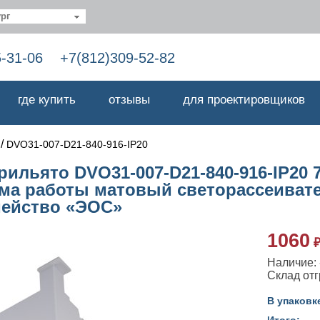
рг
5-31-06
+7(812)309-52-82
где купить
отзывы
для проектировщиков
/
DVO31-007-D21-840-916-IP20
льято DVO31-007-D21-840-916-IP20 7
има работы матовый светорассеиват
мейство «ЭОС»
1060
Наличие: -
Cклад отг
В упаковк
Итого: