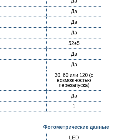
Да
Да
Да
Да
52±5
Да
Да
30, 60 или 120 (с
возможностью
перезапуска)
Да
1
Фотометрические данные
LED