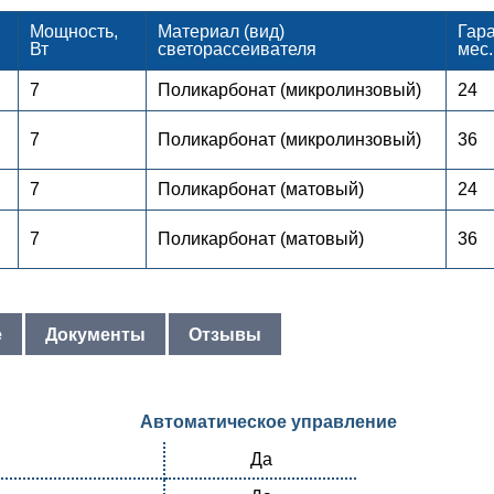
Мощность,
Материал (вид)
Гара
Вт
светорассеивателя
мес.
7
Поликарбонат (микролинзовый)
24
7
Поликарбонат (микролинзовый)
36
7
Поликарбонат (матовый)
24
7
Поликарбонат (матовый)
36
е
Документы
Отзывы
Автоматическое управление
Да