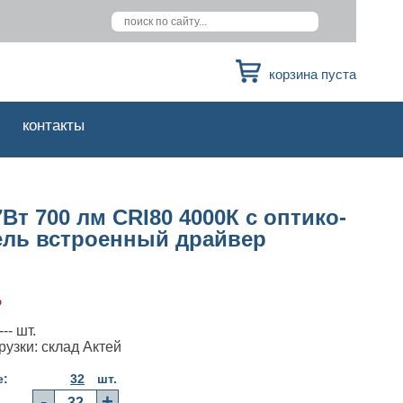
корзина пуста
контакты
Вт 700 лм CRI80 4000К с оптико-
ель встроенный драйвер
₽
-- шт.
рузки: склад Актей
е:
32
шт.
-
+