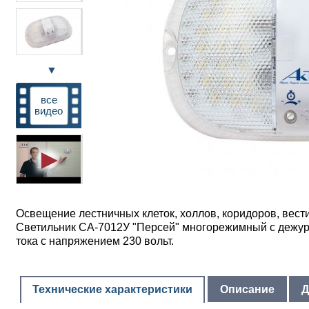
▼
все
видео
Освещение лестничных клеток, холлов, коридоров, вес
Светильник СА-7012У "Персей" многорежимный с дежур
тока с напряжением 230 вольт.
Технические характеристики
Описание
Д