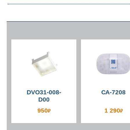
DVO31-008-
СА-7208
D00
950
1 290
₽
₽