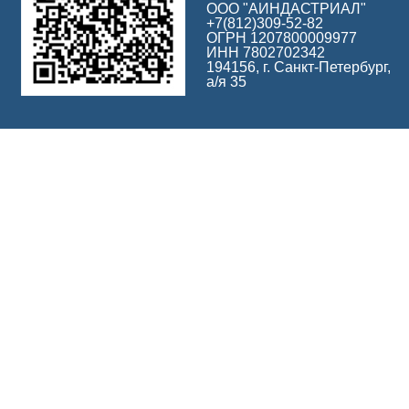
ООО "АИНДАСТРИАЛ"
+7(812)309-52-82
ОГРН 1207800009977
ИНН 7802702342
194156, г. Санкт-Петербург,
а/я 35