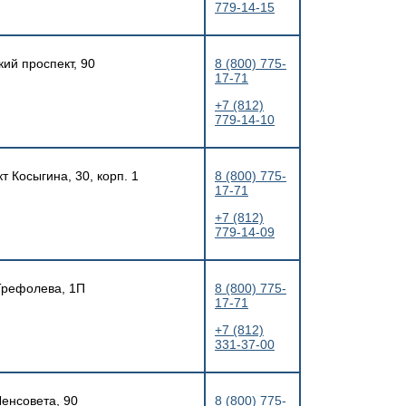
779-14-15
кий проспект, 90
8 (800) 775-
17-71
+7 (812)
779-14-10
т Косыгина, 30, корп. 1
8 (800) 775-
17-71
+7 (812)
779-14-09
 Трефолева, 1П
8 (800) 775-
17-71
+7 (812)
331-37-00
Ленсовета, 90
8 (800) 775-