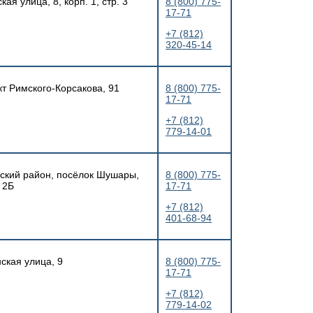
ая улица, 8, корп. 1, стр. 3
8 (800) 775-
17-71
+7 (812)
320-45-14
кт Римского-Корсакова, 91
8 (800) 775-
17-71
+7 (812)
779-14-01
нский район, посёлок Шушары,
8 (800) 775-
 2Б
17-71
+7 (812)
401-68-94
ская улица, 9
8 (800) 775-
17-71
+7 (812)
779-14-02