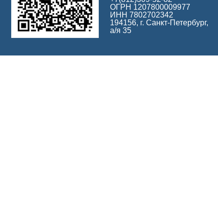
ОГРН 1207800009977
ИНН 7802702342
194156, г. Санкт-Петербург,
а/я 35