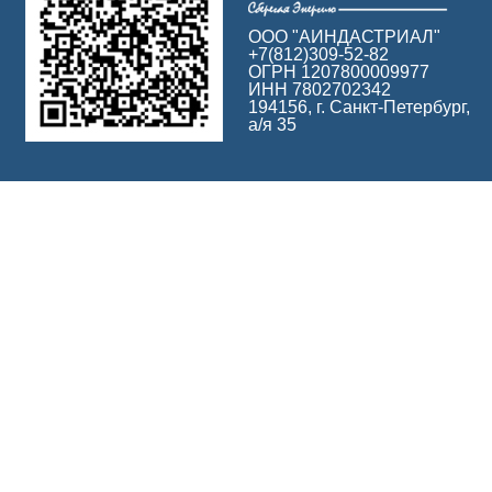
ООО "АИНДАСТРИАЛ"
+7(812)309-52-82
ОГРН 1207800009977
ИНН 7802702342
194156, г. Санкт-Петербург,
а/я 35