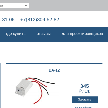
рг
5-31-06
+7(812)309-52-82
где купить
отзывы
для проектировщиков
и
ВА-12
345
₽ / шт.
подробнее...