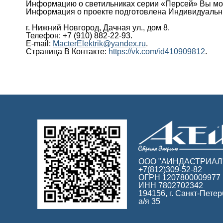
Информацию о светильниках серии «Персей» Вы мож
Информация о проекте подготовлена Индивидуаль
г. Нижний Новгород, Дачная ул., дом 8.
Телефон: +7 (910) 882-22-93.
E-mail:
MacterElektrik@yandex.ru
.
Страница В Контакте:
https://vk.com/id410909812
.
ООО "АИНДАСТРИАЛ
+7(812)309-52-82
ОГРН 1207800009977
ИНН 7802702342
194156, г. Санкт-Петер
а/я 35