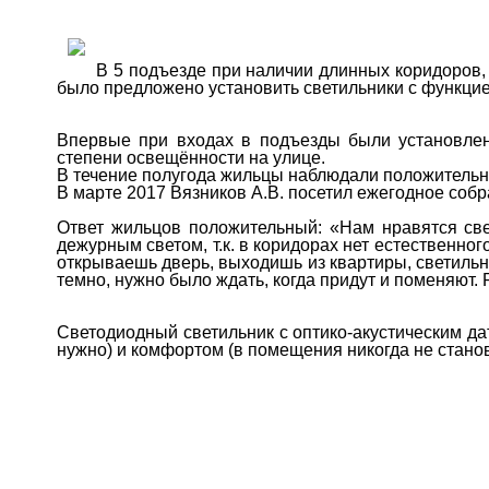
В 5 подъезде при наличии длинных коридоров, 
было предложено установить светильники с функци
Впервые при входах в подъезды были установлен
степени освещённости на улице.
В течение полугода жильцы наблюдали положительн
В марте 2017 Вязников А.В. посетил ежегодное соб
Ответ жильцов положительный: «Нам нравятся све
дежурным светом, т.к. в коридорах нет естественного
открываешь дверь, выходишь из квартиры, светильни
темно, нужно было ждать, когда придут и поменяют.
Светодиодный светильник с оптико-акустическим да
нужно) и комфортом (в помещения никогда не стано