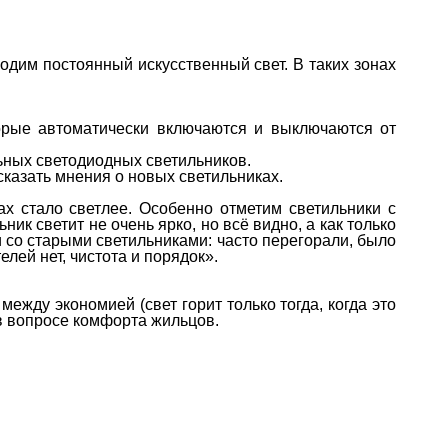
одим постоянный искусственный свет. В таких зонах
орые автоматически включаются и выключаются от
ьных светодиодных светильников.
казать мнения о новых светильниках.
х стало светлее. Особенно отметим светильники с
ник светит не очень ярко, но всё видно, а как только
и со старыми светильниками: часто перегорали, было
лей нет, чистота и порядок».
жду экономией (свет горит только тогда, когда это
в вопросе комфорта жильцов.