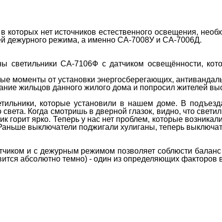
в которых нет источников естественного освещения, необх
ей дежурного режима, а именно СА-7008У и СА-7006Д.
ы светильники СА-7106Ф с датчиком освещённости, кот
ые моменты от установки энергосберегающих, антивандал
рание жильцов данного жилого дома и попросил жителей выс
тильники, которые установили в нашем доме. В подъезда
 света. Когда смотришь в дверной глазок, видно, что светиль
к горит ярко. Теперь у нас нет проблем, которые возникал
 Раньше выключатели поджигали хулиганы, теперь выключате
тчиком и с дежурным режимом позволяет соблюсти баланс ме
вится абсолютно темно) - один из определяющих факторов 