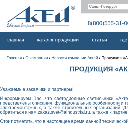
Санкт-Петерург
8(800)555-31-0
главная
каталог продукции
статьи
где
/
/
/
Главная
О компании
Новости компании Актей
Продукция «А
ПРОДУКЦИЯ «АК
Уважаемые заказчики и партнеры!
Информируем Вас, что светодиодные светильники «Ак
представлены описания, функциональные особенности и те
электро
монтажных,
а также стр
о
ительных
организаций.
Д
обратиться к нам
zakaz.svet@aindustrial.ru
, а также к парт
Стоит отметить, что в настоящее время данной техническо