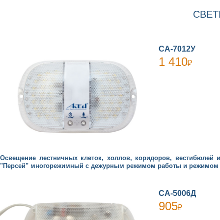
СВЕТ
СА-7012У
1 410
₽
Освещение лестничных клеток, холлов, коридоров, вестибюлей
"Персей" многорежимный с дежурным режимом работы и режимом по
СА-5006Д
905
₽