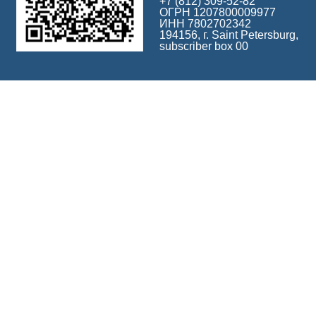
+7 (812) 309-52-82
ОГРН 1207800009977
ИНН 7802702342
194156, г. Saint Petersburg,
subscriber box 00