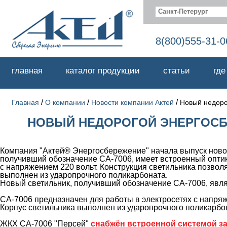
Санкт-Петерург
8(800)555-31-0
главная
каталог продукции
статьи
где
/
/
/
Главная
О компании
Новости компании Актей
Новый недоро
НОВЫЙ НЕДОРОГОЙ ЭНЕРГОСБЕ
Компания "Актей® Энергосбережение" начала выпуск ново
получивший обозначение СА-7006, имеет встроенный оптико
с напряжением 220 вольт. Конструкция светильника позволя
выполнен из ударопрочного поликарбоната.
Новый светильник, получивший обозначение СА-7006, явл
СА-7006 предназначен для работы в электросетях с напряж
Корпус светильника выполнен из ударопрочного поликарбо
ЖКХ СА-7006 "Персей"
снабжён встроенной системой з